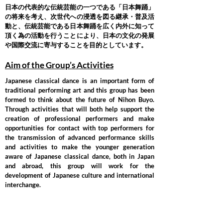
日本の代表的な伝統芸能の一つである「日本舞踊」
の将来を考え、次世代への浸透を図る継承・普及活
動と、
伝統芸能である日本舞踊を広く内外に知って
頂く為の活動を行うことにより、日本の文化の発展
や国際交流に
寄与することを目的としています。
Aim of the Group’s Activities
Japanese classical dance is an important form of
traditional performing art and this group has been
formed to think about the future of Nihon Buyo.
Through activities that will both help support the
creation of professional performers and make
opportunities for contact with top performers for
the transmission of advanced performance skills
and activities to make the younger generation
aware of Japanese classical dance, both in Japan
and abroad, this group will work for the
development of Japanese culture and international
interchange.