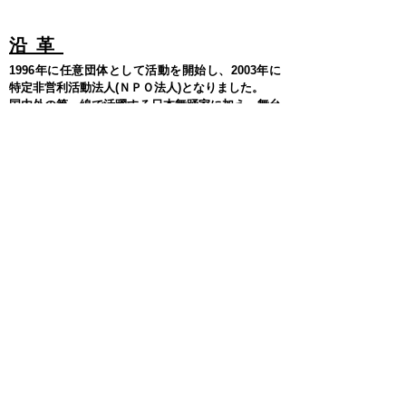
​沿革
1996
年に任意団体として活動を開始し、2003年に
特定非営利活動法人(ＮＰＯ法人)となりました。
国内外の第一線で活躍する日本舞踊家に加え、舞台
作家・照明家・美術家・研究者などの舞台芸術の専
門家も
同人として在籍し、舞台表現の総合的な在り
方を追求した活動に取り組んでまいりました。
また、法人設立15周年を機に国際部を設け、外国人
向けの体験講座の開催や、ホームページ・パンフレ
ット等に
英文を記載するなど、国際性にも配慮した
取り組みも行っています。
History of the Group
The group began in 1996 as a collection of like-
minded individuals before being officially
recognized as an NPO (Non Profit Organization) in
2003. In addition to top level Japanese classical
dancers who are active both inside and outside of
Japan, the group includes as members specialists in