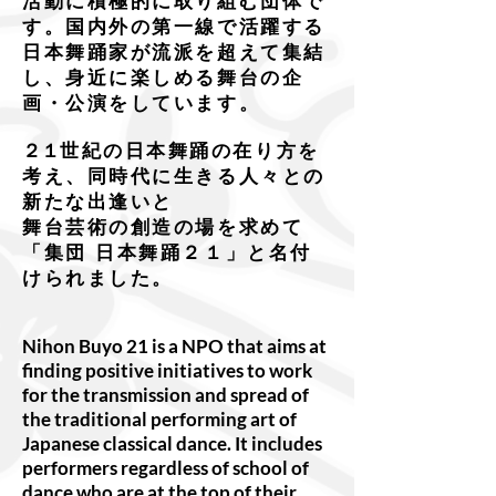
活動に積極的に取り組む団体で
す。国内外の第一線で活躍する
日本舞踊家が流派を超えて集結
し、身近に楽しめる舞台の企
画・公演をしています。
２１
世紀の日本舞踊の在り方を
考え、同時代に生きる人々との
新たな出逢いと
舞台芸術の創造の場を求めて
「集団 日本舞踊２１」と名付
けられました。
Nihon Buyo 21 is a NPO that aims at
finding positive initiatives to work
for the transmission and spread of
the traditional performing art of
Japanese classical dance. It includes
performers regardless of school of
dance who are at the top of their