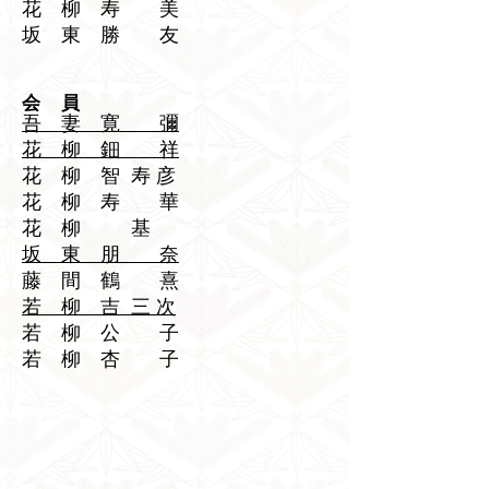
​花 柳 寿 美
坂 東 勝 友
​会 員
吾 妻 寛 彌
​花 柳 鈿 祥
​花 柳 智 寿 彦
​花 柳 寿 華
​花 柳 基
​坂 東 朋 奈
藤 間 鶴 熹
​若 柳 吉 三 次
​若 柳 公 子
​若 柳 杏 子