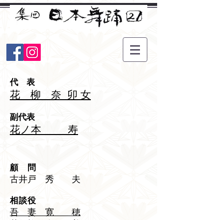
​代 表
​花 柳 奈 卯 女
​副代表
​花ノ本 寿
​顧 問
​古井戸 秀 夫
​相談役
吾 妻 寛 穂